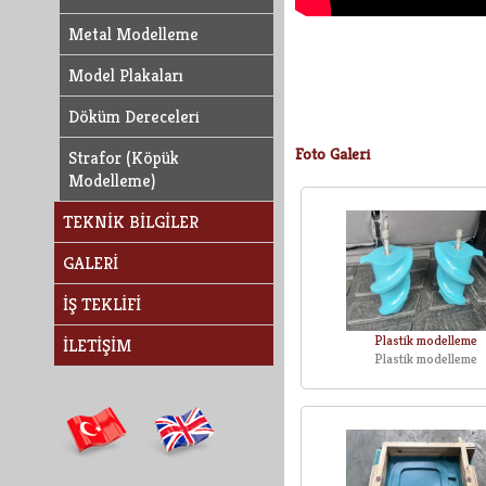
Metal Modelleme
Model Plakaları
Döküm Dereceleri
Foto Galeri
Strafor (Köpük
Modelleme)
TEKNİK BİLGİLER
GALERİ
İŞ TEKLİFİ
Plastik modelleme
İLETİŞİM
Plastik modelleme