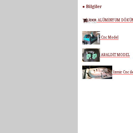
Bilgiler
●
ALÜMİNYUM DÖKÜ
Cnc Model
ARALDİT MODEL
İzmir Cnc i