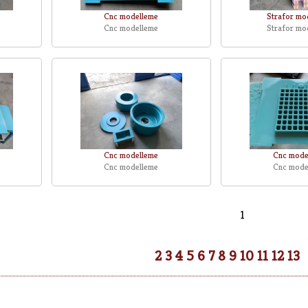
Cnc modelleme
Strafor mo
Cnc modelleme
Strafor mo
Cnc modelleme
Cnc mode
Cnc modelleme
Cnc mode
1
2
3
4
5
6
7
8
9
10
11
12
13