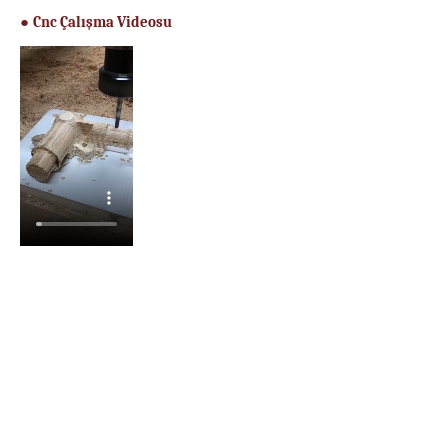
Cnc Çalışma Videosu
●