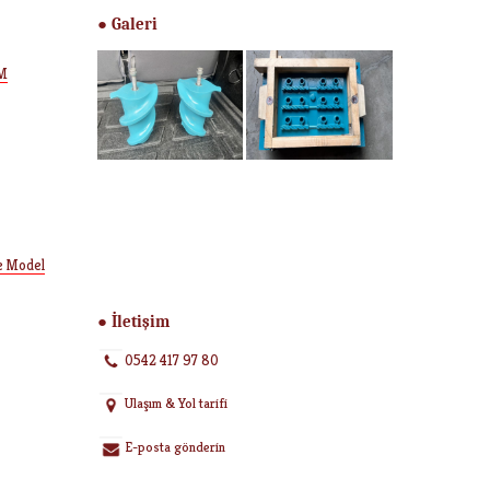
Galeri
●
M
le Model
İletişim
●
0542 417 97 80
Ulaşım & Yol tarifi
E-posta gönderin